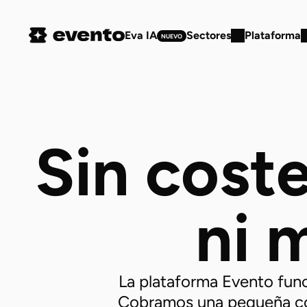
Eva IA
Sectores
Plataforma
NUEVO
Sin coste
ni 
La plataforma Evento func
Cobramos una pequeña com